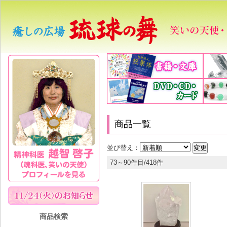
商品一覧
並び替え：
73～90件目/418件
商品検索