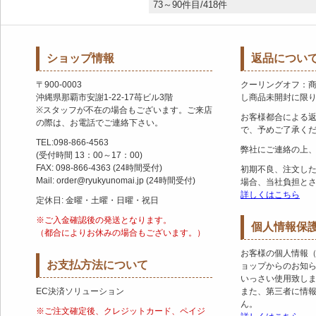
73～90件目/418件
ショップ情報
返品につい
〒900-0003
クーリングオフ：
沖縄県那覇市安謝1-22-17苺ビル3階
し商品未開封に限
※スタッフが不在の場合もございます。ご来店
お客様都合による
の際は、お電話でご連絡下さい。
で、予めご了承く
TEL:098-866-4563
弊社にご連絡の上
(受付時間 13：00～17：00)
FAX: 098-866-4363 (24時間受付)
初期不良、注文し
Mail: order@ryukyunomai.jp (24時間受付)
場合、当社負担と
詳しくはこちら
定休日: 金曜・土曜・日曜・祝日
※ご入金確認後の発送となります。
個人情報保
（都合によりお休みの場合もございます。）
お客様の個人情報
お支払方法について
ョップからのお知
いっさい使用致し
EC決済ソリューション
また、第三者に情
ん。
※ご注文確定後、クレジットカード、ペイジ