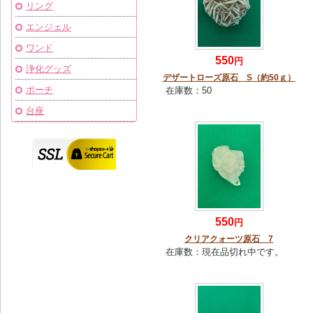
リング
エンジェル
ワンド
550
円
浄化グッズ
デザートローズ原石 S（約50ｇ）
ポーチ
在庫数：
50
台座
550
円
クリアクォーツ原石 7
在庫数：
現在品切れ中です。