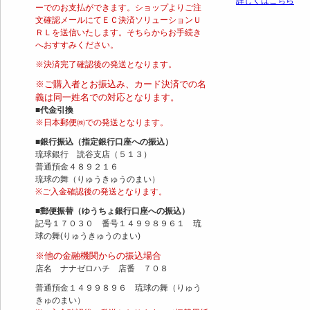
詳しくはこちら
ーでのお支払ができます。ショップよりご注
文確認メールにてＥＣ決済ソリューションＵ
ＲＬを送信いたします。そちらからお手続き
へおすすみください。
※決済完了確認後の発送となります。
※ご購入者とお振込み、カード決済での名
義は同一姓名での対応となります。
■代金引換
※日本郵便㈱での発送となります。
■銀行振込（指定銀行口座への振込）
琉球銀行 読谷支店（５１３）
普通預金４８９２１６
琉球の舞（りゅうきゅうのまい）
※ご入金確認後の発送となります。
■郵便振替（ゆうちょ銀行口座への振込）
記号１７０３０ 番号１４９９８９６１ 琉
球の舞(りゅうきゅうのまい)
※他の金融機関からの振込場合
店名 ナナゼロハチ 店番 ７０８
普通預金１４９９８９６ 琉球の舞（りゅう
きゅのまい）