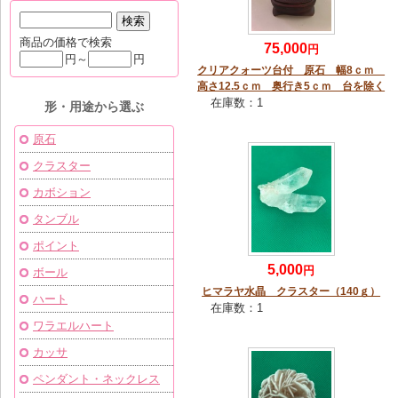
商品の価格で検索
75,000
円
円～
円
クリアクォーツ台付 原石 幅8ｃｍ
高さ12.5ｃｍ 奥行き5ｃｍ 台を除く
在庫数：
1
形・用途から選ぶ
原石
クラスター
カボション
タンブル
ポイント
5,000
円
ボール
ヒマラヤ水晶 クラスター（140ｇ）
ハート
在庫数：
1
ワラエルハート
カッサ
ペンダント・ネックレス