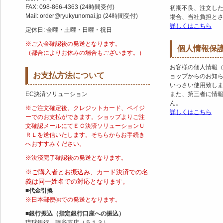
FAX: 098-866-4363 (24時間受付)
初期不良、注文し
Mail: order@ryukyunomai.jp (24時間受付)
場合、当社負担と
詳しくはこちら
定休日: 金曜・土曜・日曜・祝日
※ご入金確認後の発送となります。
個人情報保
（都合によりお休みの場合もございます。）
お客様の個人情報
お支払方法について
ョップからのお知
いっさい使用致し
EC決済ソリューション
また、第三者に情
ん。
※ご注文確定後、クレジットカード、ペイジ
詳しくはこちら
ーでのお支払ができます。ショップよりご注
文確認メールにてＥＣ決済ソリューションＵ
ＲＬを送信いたします。そちらからお手続き
へおすすみください。
※決済完了確認後の発送となります。
※ご購入者とお振込み、カード決済での名
義は同一姓名での対応となります。
■代金引換
※日本郵便㈱での発送となります。
■銀行振込（指定銀行口座への振込）
琉球銀行 読谷支店（５１３）