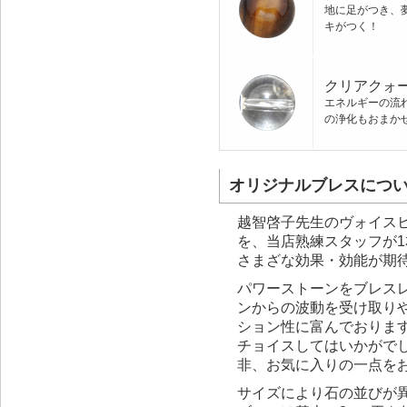
地に足がつき、
キがつく！
クリアクォ
エネルギーの流
の浄化もおまか
オリジナルブレスにつ
越智啓子先生のヴォイス
を、当店熟練スタッフが1
さまざな効果・効能が期
パワーストーンをブレス
ンからの波動を受け取り
ション性に富んでおりま
チョイスしてはいかがで
非、お気に入りの一点を
サイズにより石の並びが