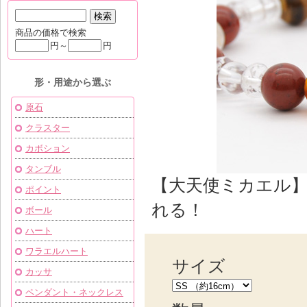
商品の価格で検索
円～
円
形・用途から選ぶ
原石
クラスター
カボション
タンブル
【大天使ミカエル
ポイント
れる！
ボール
ハート
ワラエルハート
サイズ
カッサ
ペンダント・ネックレス