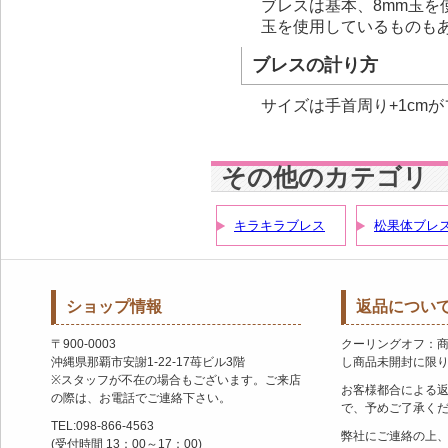
ブレスは基本、8mm玉を
玉を使用しているものも
ブレスの計り方
サイズは手首周り+1cm
その他のカテゴリ
キラキラブレス
松果体ブレ
ショップ情報
返品につい
〒900-0003
クーリングオフ：
沖縄県那覇市安謝1-22-17苺ビル3階
し商品未開封に限
※スタッフが不在の場合もございます。ご来店
お客様都合による
の際は、お電話でご連絡下さい。
で、予めご了承く
TEL:098-866-4563
弊社にご連絡の上
(受付時間 13：00～17：00)