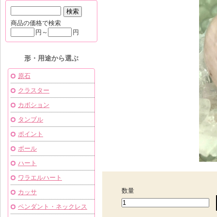
商品の価格で検索
円～
円
形・用途から選ぶ
原石
クラスター
カボション
タンブル
ポイント
ボール
ハート
ワラエルハート
数量
カッサ
ペンダント・ネックレス