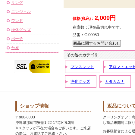
リング
エンジェル
2,000円
価格(税込)：
ワンド
在庫数：
現在品切れ中です。
浄化グッズ
品番：
C-00050
ポーチ
台座
その他のカテゴリ
ブレスレット
アロマ・エッ
浄化グッズ
カタカムナ
ショップ情報
返品につい
〒900-0003
クーリングオフ：
沖縄県那覇市安謝1-22-17苺ビル3階
し商品未開封に限
※スタッフが不在の場合もございます。ご来店
お客様都合による
の際は、お電話でご連絡下さい。