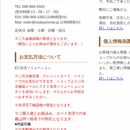
で、予めご了承く
TEL:098-866-4563
弊社にご連絡の上
(受付時間 13：00～17：00)
FAX: 098-866-4363 (24時間受付)
初期不良、注文し
Mail: order@ryukyunomai.jp (24時間受付)
場合、当社負担と
詳しくはこちら
定休日: 金曜・土曜・日曜・祝日
※ご入金確認後の発送となります。
個人情報保
（都合によりお休みの場合もございます。）
お客様の個人情報
お支払方法について
ョップからのお知
いっさい使用致し
EC決済ソリューション
また、第三者に情
ん。
※ご注文確定後、クレジットカード、ペイジ
詳しくはこちら
ーでのお支払ができます。ショップよりご注
文確認メールにてＥＣ決済ソリューションＵ
ＲＬを送信いたします。そちらからお手続き
へおすすみください。
※決済完了確認後の発送となります。
※ご購入者とお振込み、カード決済での名
義は同一姓名での対応となります。
■代金引換
※日本郵便㈱での発送となります。