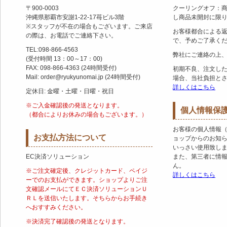
〒900-0003
クーリングオフ：
沖縄県那覇市安謝1-22-17苺ビル3階
し商品未開封に限
※スタッフが不在の場合もございます。ご来店
お客様都合による
の際は、お電話でご連絡下さい。
で、予めご了承く
TEL:098-866-4563
弊社にご連絡の上
(受付時間 13：00～17：00)
FAX: 098-866-4363 (24時間受付)
初期不良、注文し
Mail: order@ryukyunomai.jp (24時間受付)
場合、当社負担と
詳しくはこちら
定休日: 金曜・土曜・日曜・祝日
※ご入金確認後の発送となります。
個人情報保
（都合によりお休みの場合もございます。）
お客様の個人情報
お支払方法について
ョップからのお知
いっさい使用致し
EC決済ソリューション
また、第三者に情
ん。
※ご注文確定後、クレジットカード、ペイジ
詳しくはこちら
ーでのお支払ができます。ショップよりご注
文確認メールにてＥＣ決済ソリューションＵ
ＲＬを送信いたします。そちらからお手続き
へおすすみください。
※決済完了確認後の発送となります。