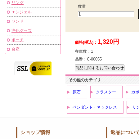
リング
数量
エンジェル
ワンド
浄化グッズ
ポーチ
1,320円
価格(税込)：
台座
在庫数：
1
品番：
C-00055
その他のカテゴリ
原石
クラスター
カ
ペンダント・ネックレス
リ
ショップ情報
返品につい