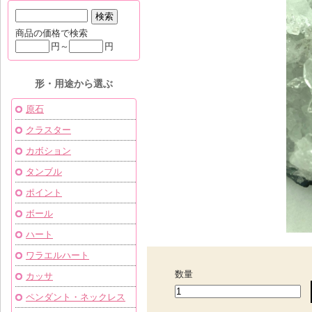
商品の価格で検索
円～
円
形・用途から選ぶ
原石
クラスター
カボション
タンブル
ポイント
ボール
ハート
ワラエルハート
数量
カッサ
ペンダント・ネックレス