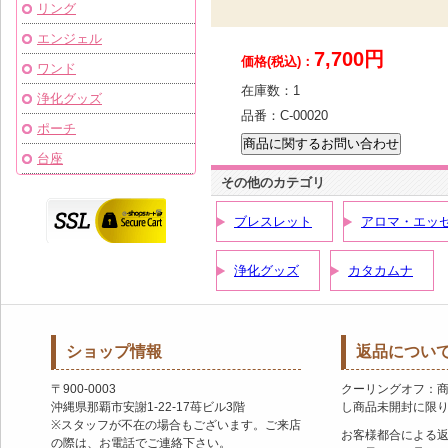
リング
エンジェル
7,700円
価格(税込)：
ワンド
在庫数：
1
浄化グッズ
品番：
C-00020
ポーチ
台座
その他のカテゴリ
ブレスレット
アロマ・エッ
浄化グッズ
カタカムナ
ショップ情報
返品につい
〒900-0003
クーリングオフ：
沖縄県那覇市安謝1-22-17苺ビル3階
し商品未開封に限
※スタッフが不在の場合もございます。ご来店
お客様都合による
の際は、お電話でご連絡下さい。