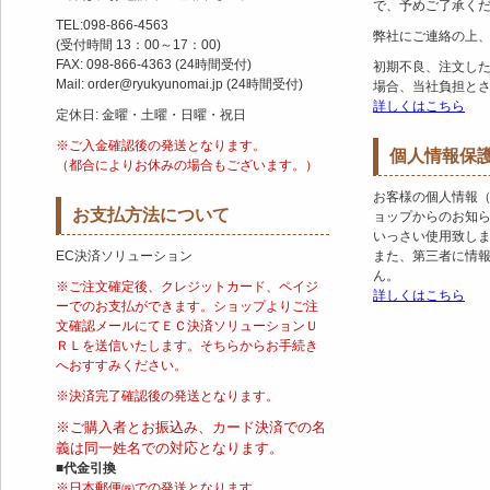
で、予めご了承く
TEL:098-866-4563
弊社にご連絡の上
(受付時間 13：00～17：00)
FAX: 098-866-4363 (24時間受付)
初期不良、注文し
Mail: order@ryukyunomai.jp (24時間受付)
場合、当社負担と
詳しくはこちら
定休日: 金曜・土曜・日曜・祝日
※ご入金確認後の発送となります。
個人情報保
（都合によりお休みの場合もございます。）
お客様の個人情報
お支払方法について
ョップからのお知
いっさい使用致し
EC決済ソリューション
また、第三者に情
ん。
※ご注文確定後、クレジットカード、ペイジ
詳しくはこちら
ーでのお支払ができます。ショップよりご注
文確認メールにてＥＣ決済ソリューションＵ
ＲＬを送信いたします。そちらからお手続き
へおすすみください。
※決済完了確認後の発送となります。
※ご購入者とお振込み、カード決済での名
義は同一姓名での対応となります。
■代金引換
※日本郵便㈱での発送となります。