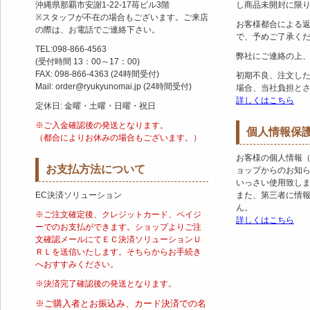
沖縄県那覇市安謝1-22-17苺ビル3階
し商品未開封に限
※スタッフが不在の場合もございます。ご来店
お客様都合による
の際は、お電話でご連絡下さい。
で、予めご了承く
TEL:098-866-4563
弊社にご連絡の上
(受付時間 13：00～17：00)
FAX: 098-866-4363 (24時間受付)
初期不良、注文し
Mail: order@ryukyunomai.jp (24時間受付)
場合、当社負担と
詳しくはこちら
定休日: 金曜・土曜・日曜・祝日
※ご入金確認後の発送となります。
個人情報保
（都合によりお休みの場合もございます。）
お客様の個人情報
お支払方法について
ョップからのお知
いっさい使用致し
EC決済ソリューション
また、第三者に情
ん。
※ご注文確定後、クレジットカード、ペイジ
詳しくはこちら
ーでのお支払ができます。ショップよりご注
文確認メールにてＥＣ決済ソリューションＵ
ＲＬを送信いたします。そちらからお手続き
へおすすみください。
※決済完了確認後の発送となります。
※ご購入者とお振込み、カード決済での名